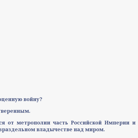
оценную войну?
суверенным.
яся от метрополии часть Российской Империи и
езраздельном владычестве над миром.