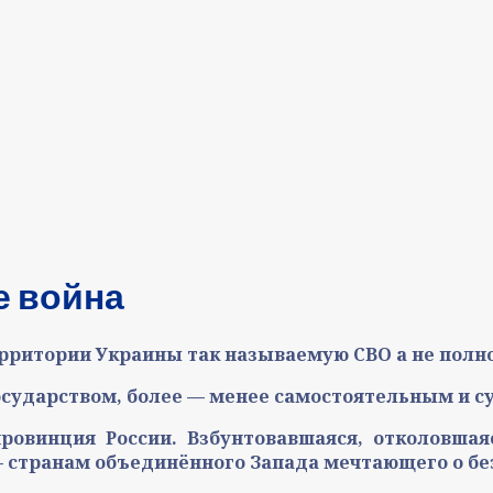
е война
ерритории Украины так называемую СВО а не полн
государством, более — менее самостоятельным и 
ровинция России. Взбунтовавшаяся, отколовша
 странам объединённого Запада мечтающего о б