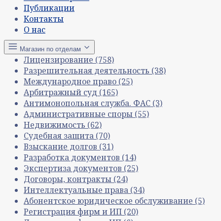
Публикации
Контакты
О нас
Магазин по отделам
Лицензирование
(758)
Разрешительная деятельность
(38)
Международное право
(25)
Арбитражный суд
(165)
Антимонопольная служба. ФАС
(3)
Административные споры
(55)
Недвижимость
(62)
Судебная защита
(70)
Взыскание долгов
(31)
Разработка документов
(14)
Экспертиза документов
(25)
Договоры, контракты
(24)
Интеллектуальные права
(34)
Абонентское юридическое обслуживание
(5)
Регистрация фирм и ИП
(20)