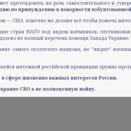
ет претендовать на роль самостоятельного и сувере
цию по принуждению к покорности взбунтовавшей
ом — США конечно же делают всё чтобы помочь мятеж
щие стран НАТО под видом наёмников, спутниковая 
 далеко не полный перечень помощи Запада Украине.
ине самого оголтелого нацизма, не ˮвидитˮ военны
вшейся мятежной российской провинции оружие проти
я в сфере жизненно важных интересов России.
Украине СВО а не полноценную войну.