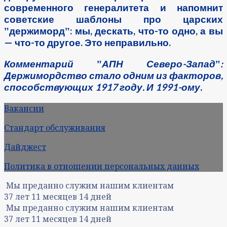
современного генералитета и напомнит
советские шаблоны про царских
ˮдержимордˮ: мы, дескать, что-то одно, а вы
— что-то другое. Это неправильно.
Комментарий ˮАПН Северо-Западˮ:
Держимордство стало одним из факторов,
способствующих 1917 году. И 1991-ому.
Вакансии
Стандарт обслуживания
Дайджест
Политика в отношении персональных данных
Мы преданно служим нашим клиентам
37
лет
11
месяцев
14
дней
Мы преданно служим нашим клиентам
37
лет
11
месяцев
14
дней