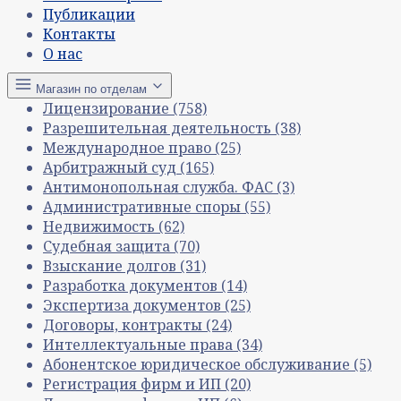
Публикации
Контакты
О нас
Магазин по отделам
Лицензирование
(758)
Разрешительная деятельность
(38)
Международное право
(25)
Арбитражный суд
(165)
Антимонопольная служба. ФАС
(3)
Административные споры
(55)
Недвижимость
(62)
Судебная защита
(70)
Взыскание долгов
(31)
Разработка документов
(14)
Экспертиза документов
(25)
Договоры, контракты
(24)
Интеллектуальные права
(34)
Абонентское юридическое обслуживание
(5)
Регистрация фирм и ИП
(20)