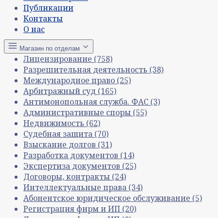
Публикации
Контакты
О нас
Магазин по отделам
Лицензирование
(758)
Разрешительная деятельность
(38)
Международное право
(25)
Арбитражный суд
(165)
Антимонопольная служба. ФАС
(3)
Административные споры
(55)
Недвижимость
(62)
Судебная защита
(70)
Взыскание долгов
(31)
Разработка документов
(14)
Экспертиза документов
(25)
Договоры, контракты
(24)
Интеллектуальные права
(34)
Абонентское юридическое обслуживание
(5)
Регистрация фирм и ИП
(20)