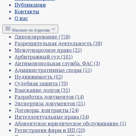
Публикации
Контакты
О нас
Магазин по отделам
Лицензирование
(758)
Разрешительная деятельность
(38)
Международное право
(25)
Арбитражный суд
(165)
Антимонопольная служба. ФАС
(3)
Административные споры
(55)
Недвижимость
(62)
Судебная защита
(70)
Взыскание долгов
(31)
Разработка документов
(14)
Экспертиза документов
(25)
Договоры, контракты
(24)
Интеллектуальные права
(34)
Абонентское юридическое обслуживание
(5)
Регистрация фирм и ИП
(20)