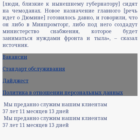
[люди, близкие к нынешнему губернатору] сидят
на чемоданах. Новое назначение главного [речь
идет о Дюмине] готовилось давно, и говорили, что
он либо в Минпромторг, либо под него создадут
министерство снабжения, которое будет
заниматься нуждами фронта и тыла», – сказал
источник.
Вакансии
Стандарт обслуживания
Дайджест
Политика в отношении персональных данных
Мы преданно служим нашим клиентам
37
лет
11
месяцев
13
дней
Мы преданно служим нашим клиентам
37
лет
11
месяцев
13
дней