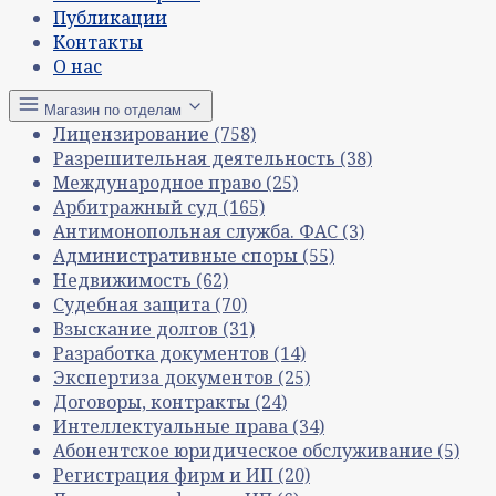
Публикации
Контакты
О нас
Магазин по отделам
Лицензирование
(758)
Разрешительная деятельность
(38)
Международное право
(25)
Арбитражный суд
(165)
Антимонопольная служба. ФАС
(3)
Административные споры
(55)
Недвижимость
(62)
Судебная защита
(70)
Взыскание долгов
(31)
Разработка документов
(14)
Экспертиза документов
(25)
Договоры, контракты
(24)
Интеллектуальные права
(34)
Абонентское юридическое обслуживание
(5)
Регистрация фирм и ИП
(20)