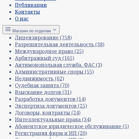
Публикации
Контакты
О нас
Магазин по отделам
Лицензирование
(758)
Разрешительная деятельность
(38)
Международное право
(25)
Арбитражный суд
(165)
Антимонопольная служба. ФАС
(3)
Административные споры
(55)
Недвижимость
(62)
Судебная защита
(70)
Взыскание долгов
(31)
Разработка документов
(14)
Экспертиза документов
(25)
Договоры, контракты
(24)
Интеллектуальные права
(34)
Абонентское юридическое обслуживание
(5)
Регистрация фирм и ИП
(20)