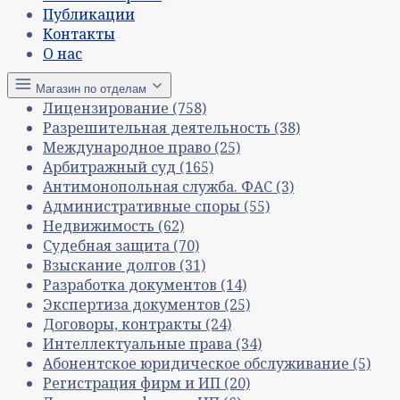
Публикации
Контакты
О нас
Магазин по отделам
Лицензирование
(758)
Разрешительная деятельность
(38)
Международное право
(25)
Арбитражный суд
(165)
Антимонопольная служба. ФАС
(3)
Административные споры
(55)
Недвижимость
(62)
Судебная защита
(70)
Взыскание долгов
(31)
Разработка документов
(14)
Экспертиза документов
(25)
Договоры, контракты
(24)
Интеллектуальные права
(34)
Абонентское юридическое обслуживание
(5)
Регистрация фирм и ИП
(20)