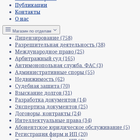
Публикации
Контакты
О нас
Магазин по отделам
Лицензирование
(758)
Разрешительная деятельность
(38)
Международное право
(25)
Арбитражный суд
(165)
Антимонопольная служба. ФАС
(3)
Административные споры
(55)
Недвижимость
(62)
Судебная защита
(70)
Взыскание долгов
(31)
Разработка документов
(14)
Экспертиза документов
(25)
Договоры, контракты
(24)
Интеллектуальные права
(34)
Абонентское юридическое обслуживание
(5)
Регистрация фирм и ИП
(20)