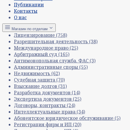
Публикации
Контакты
О нас
Магазин по отделам
Лицензирование
(758)
Разрешительная деятельность
(38)
Международное право
(25)
Арбитражный суд
(165)
Антимонопольная служба. ФАС
(3)
Административные споры
(55)
Недвижимость
(62)
Судебная защита
(70)
Взыскание долгов
(31)
Разработка документов
(14)
Экспертиза документов
(25)
Договоры, контракты
(24)
Интеллектуальные права
(34)
Абонентское юридическое обслуживание
(5)
Регистрация фирм и ИП
(20)