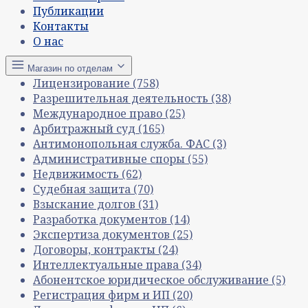
Публикации
Контакты
О нас
Магазин по отделам
Лицензирование
(758)
Разрешительная деятельность
(38)
Международное право
(25)
Арбитражный суд
(165)
Антимонопольная служба. ФАС
(3)
Административные споры
(55)
Недвижимость
(62)
Судебная защита
(70)
Взыскание долгов
(31)
Разработка документов
(14)
Экспертиза документов
(25)
Договоры, контракты
(24)
Интеллектуальные права
(34)
Абонентское юридическое обслуживание
(5)
Регистрация фирм и ИП
(20)