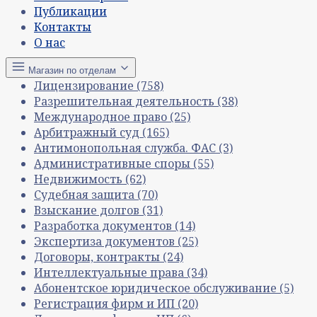
Публикации
Контакты
О нас
Магазин по отделам
Лицензирование
(758)
Разрешительная деятельность
(38)
Международное право
(25)
Арбитражный суд
(165)
Антимонопольная служба. ФАС
(3)
Административные споры
(55)
Недвижимость
(62)
Судебная защита
(70)
Взыскание долгов
(31)
Разработка документов
(14)
Экспертиза документов
(25)
Договоры, контракты
(24)
Интеллектуальные права
(34)
Абонентское юридическое обслуживание
(5)
Регистрация фирм и ИП
(20)