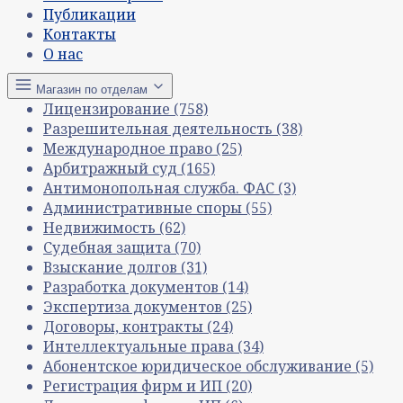
Публикации
Контакты
О нас
Магазин по отделам
Лицензирование
(758)
Разрешительная деятельность
(38)
Международное право
(25)
Арбитражный суд
(165)
Антимонопольная служба. ФАС
(3)
Административные споры
(55)
Недвижимость
(62)
Судебная защита
(70)
Взыскание долгов
(31)
Разработка документов
(14)
Экспертиза документов
(25)
Договоры, контракты
(24)
Интеллектуальные права
(34)
Абонентское юридическое обслуживание
(5)
Регистрация фирм и ИП
(20)