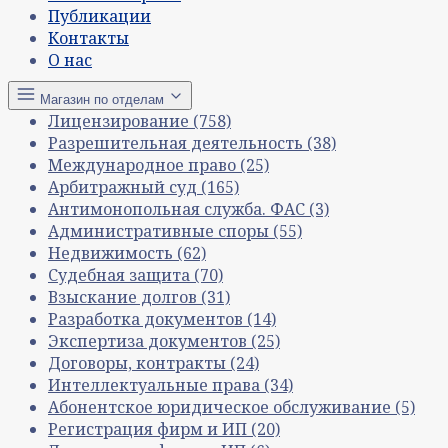
Публикации
Контакты
О нас
Магазин по отделам
Лицензирование
(758)
Разрешительная деятельность
(38)
Международное право
(25)
Арбитражный суд
(165)
Антимонопольная служба. ФАС
(3)
Административные споры
(55)
Недвижимость
(62)
Судебная защита
(70)
Взыскание долгов
(31)
Разработка документов
(14)
Экспертиза документов
(25)
Договоры, контракты
(24)
Интеллектуальные права
(34)
Абонентское юридическое обслуживание
(5)
Регистрация фирм и ИП
(20)