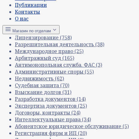
Публикации
Контакты
О нас
Магазин по отделам
Лицензирование
(758)
Разрешительная деятельность
(38)
Международное право
(25)
Арбитражный суд
(165)
Антимонопольная служба. ФАС
(3)
Административные споры
(55)
Недвижимость
(62)
Судебная защита
(70)
Взыскание долгов
(31)
Разработка документов
(14)
Экспертиза документов
(25)
Договоры, контракты
(24)
Интеллектуальные права
(34)
Абонентское юридическое обслуживание
(5)
Регистрация фирм и ИП
(20)