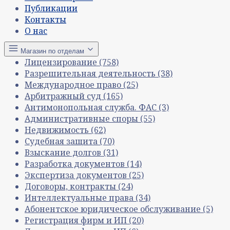
Публикации
Контакты
О нас
Магазин по отделам
Лицензирование
(758)
Разрешительная деятельность
(38)
Международное право
(25)
Арбитражный суд
(165)
Антимонопольная служба. ФАС
(3)
Административные споры
(55)
Недвижимость
(62)
Судебная защита
(70)
Взыскание долгов
(31)
Разработка документов
(14)
Экспертиза документов
(25)
Договоры, контракты
(24)
Интеллектуальные права
(34)
Абонентское юридическое обслуживание
(5)
Регистрация фирм и ИП
(20)