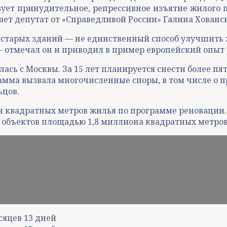
ует принудительное, репрессивное изъятие жилого 
ает депутат от «Справедливой России» Галина Хованск
с старых зданий — не единственный способ улучшить
— отмечал он и приводил в пример европейский опыт 
ась с Москвы. За 15 лет планируется снести более пя
рамма вызвала многочисленные споры, в том числе о 
ьцов.
н квадратных метров жилья по программе реновации.
0 объектов площадью 1,8 миллиона квадратных метров
сяцев
13
дней