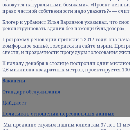
окажутся натуральными бомжами». «Проект легализ
право частной собственности надо уважать?» — счит
Блогер и урбанист Илья Варламов указывал, что сно
реконструировать здания без помощи бульдозера», 
Программу реновации приняли в 2017 году: она начал
комфортное жильё, говорится на сайте мэрии. Прог
снести, и прозрачности процедуры голосования жил
К началу декабря в столице построили один миллио
2,6 миллиона квадратных метров, проектируется 10
Вакансии
Стандарт обслуживания
Дайджест
Политика в отношении персональных данных
Мы преданно служим нашим клиентам
37
лет
11
ме