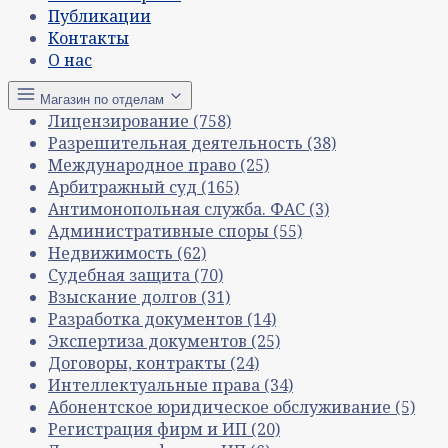
Публикации
Контакты
О нас
Магазин по отделам
Лицензирование
(758)
Разрешительная деятельность
(38)
Международное право
(25)
Арбитражный суд
(165)
Антимонопольная служба. ФАС
(3)
Административные споры
(55)
Недвижимость
(62)
Судебная защита
(70)
Взыскание долгов
(31)
Разработка документов
(14)
Экспертиза документов
(25)
Договоры, контракты
(24)
Интеллектуальные права
(34)
Абонентское юридическое обслуживание
(5)
Регистрация фирм и ИП
(20)