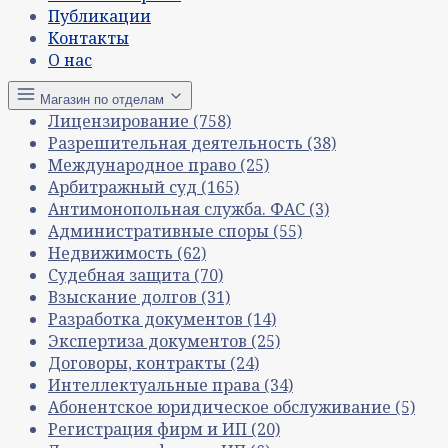
Публикации
Контакты
О нас
Магазин по отделам
Лицензирование
(758)
Разрешительная деятельность
(38)
Международное право
(25)
Арбитражный суд
(165)
Антимонопольная служба. ФАС
(3)
Административные споры
(55)
Недвижимость
(62)
Судебная защита
(70)
Взыскание долгов
(31)
Разработка документов
(14)
Экспертиза документов
(25)
Договоры, контракты
(24)
Интеллектуальные права
(34)
Абонентское юридическое обслуживание
(5)
Регистрация фирм и ИП
(20)