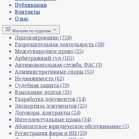
Публикации
Контакты
О нас
Магазин по отделам
Лицензирование
(758)
Разрешительная деятельность
(38)
Международное право
(25)
Арбитражный суд
(165)
Антимонопольная служба. ФАС
(3)
Административные споры
(55)
Недвижимость
(62)
Судебная защита
(70)
Взыскание долгов
(31)
Разработка документов
(14)
Экспертиза документов
(25)
Договоры, контракты
(24)
Интеллектуальные права
(34)
Абонентское юридическое обслуживание
(5)
Регистрация фирм и ИП
(20)