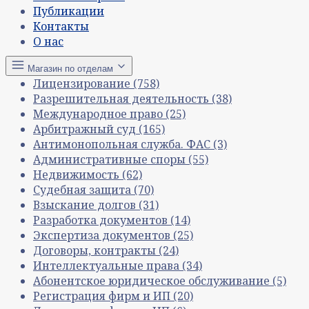
Публикации
Контакты
О нас
Магазин по отделам
Лицензирование
(758)
Разрешительная деятельность
(38)
Международное право
(25)
Арбитражный суд
(165)
Антимонопольная служба. ФАС
(3)
Административные споры
(55)
Недвижимость
(62)
Судебная защита
(70)
Взыскание долгов
(31)
Разработка документов
(14)
Экспертиза документов
(25)
Договоры, контракты
(24)
Интеллектуальные права
(34)
Абонентское юридическое обслуживание
(5)
Регистрация фирм и ИП
(20)