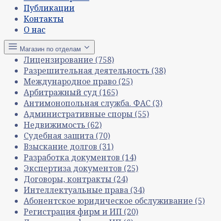
Публикации
Контакты
О нас
Магазин по отделам
Лицензирование
(758)
Разрешительная деятельность
(38)
Международное право
(25)
Арбитражный суд
(165)
Антимонопольная служба. ФАС
(3)
Административные споры
(55)
Недвижимость
(62)
Судебная защита
(70)
Взыскание долгов
(31)
Разработка документов
(14)
Экспертиза документов
(25)
Договоры, контракты
(24)
Интеллектуальные права
(34)
Абонентское юридическое обслуживание
(5)
Регистрация фирм и ИП
(20)