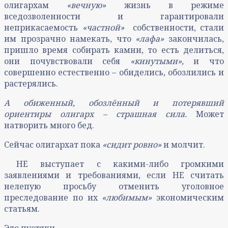
олигархам
«вечную»
жизнь в режиме
вседозволенности и гарантировали
неприкасаемость
«частной»
собственности, стали
им прозрачно намекать, что
«лафа»
закончилась,
пришло время собирать камни, то есть делиться,
они почувствовали себя
«кинутыми»,
и что
совершенно естественно – обиделись, обозлились и
растерялись.
А обиженный, обозлённый и потерявший
ориентиры олигарх – страшная сила.
Может
натворить много бед.
Сейчас олигархат пока
«сидит ровно»
и молчит.
НЕ выступает с какими-либо громкими
заявлениями и требованиями, если НЕ считать
нелепую просьбу отменить уголовное
преследование по их
«любимым»
экономическим
статьям.
Это пустяки.