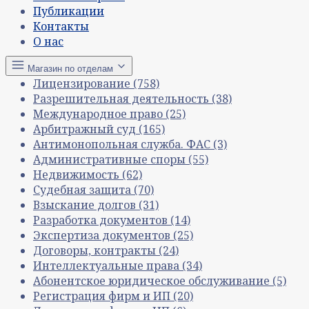
Публикации
Контакты
О нас
Магазин по отделам
Лицензирование
(758)
Разрешительная деятельность
(38)
Международное право
(25)
Арбитражный суд
(165)
Антимонопольная служба. ФАС
(3)
Административные споры
(55)
Недвижимость
(62)
Судебная защита
(70)
Взыскание долгов
(31)
Разработка документов
(14)
Экспертиза документов
(25)
Договоры, контракты
(24)
Интеллектуальные права
(34)
Абонентское юридическое обслуживание
(5)
Регистрация фирм и ИП
(20)