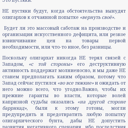
НЕ пустяки будут, когда обстоятельства вынудят
олигархов к отчаянной попытке
«вернуть своё».
Будет ли это массовый саботаж на производстве и
организация искусственного дефицита, или резкое
взвинчивание цен на товары первой
необходимости, или что-то иное, без разницы.
Поскольку олигархат никогда НЕ терял связей с
Западом,
«с той стороны»
его деструктивную
активность поддержат молниеносно, и мы даже НЕ
станем предполагать каким образом, потому что
Запад сейчас пустился
«во все тяжкие»
и ожидать от
него можно всего, что угодно.Важно, чтобы их
прежние гаранты во власти, которые волей
капризной судьбы оказались
«на другой стороне
баррикад»
, были к этому готовы, могли
предупредить и предотвратить любую попытку
олигархического бунта, дабы НЕ допустить
развития негативного сценария, ибо последствия