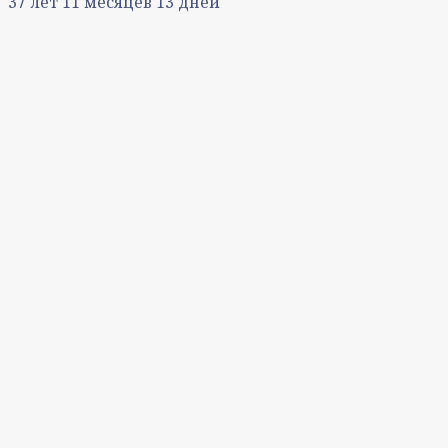
37
лет
11
месяцев
13
дней