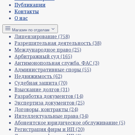
Публикации
Контакты
О нас
Магазин по отделам
Лицензирование
(758)
Разрешительная деятельность
(38)
Международное право
(25)
Арбитражный суд
(165)
Антимонопольная служба. ФАС
(3)
Административные споры
(55)
Недвижимость
(62)
Судебная защита
(70)
Взыскание долгов
(31)
Разработка документов
(14)
Экспертиза документов
(25)
Договоры, контракты
(24)
Интеллектуальные права
(34)
Абонентское юридическое обслуживание
(5)
Регистрация фирм и ИП
(20)