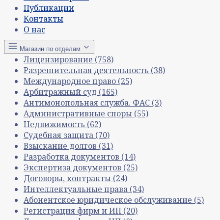
Публикации
Контакты
О нас
Магазин по отделам
Лицензирование
(758)
Разрешительная деятельность
(38)
Международное право
(25)
Арбитражный суд
(165)
Антимонопольная служба. ФАС
(3)
Административные споры
(55)
Недвижимость
(62)
Судебная защита
(70)
Взыскание долгов
(31)
Разработка документов
(14)
Экспертиза документов
(25)
Договоры, контракты
(24)
Интеллектуальные права
(34)
Абонентское юридическое обслуживание
(5)
Регистрация фирм и ИП
(20)