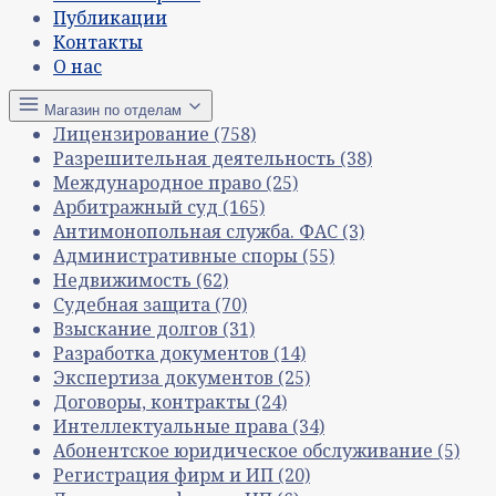
Публикации
Контакты
О нас
Магазин по отделам
Лицензирование
(758)
Разрешительная деятельность
(38)
Международное право
(25)
Арбитражный суд
(165)
Антимонопольная служба. ФАС
(3)
Административные споры
(55)
Недвижимость
(62)
Судебная защита
(70)
Взыскание долгов
(31)
Разработка документов
(14)
Экспертиза документов
(25)
Договоры, контракты
(24)
Интеллектуальные права
(34)
Абонентское юридическое обслуживание
(5)
Регистрация фирм и ИП
(20)