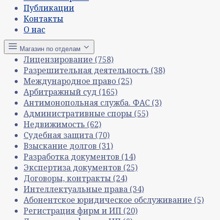
Публикации
Контакты
О нас
Магазин по отделам
Лицензирование
(758)
Разрешительная деятельность
(38)
Международное право
(25)
Арбитражный суд
(165)
Антимонопольная служба. ФАС
(3)
Административные споры
(55)
Недвижимость
(62)
Судебная защита
(70)
Взыскание долгов
(31)
Разработка документов
(14)
Экспертиза документов
(25)
Договоры, контракты
(24)
Интеллектуальные права
(34)
Абонентское юридическое обслуживание
(5)
Регистрация фирм и ИП
(20)