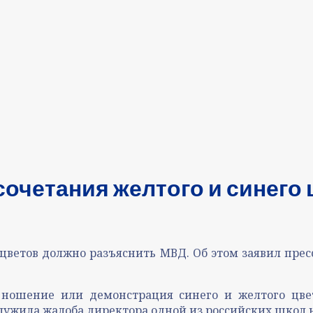
сочетания желтого и синего
 цветов должно разъяснить МВД. Об этом заявил пре
и ношение или демонстрация синего и желтого цв
лужила жалоба директора одной из российских школ 