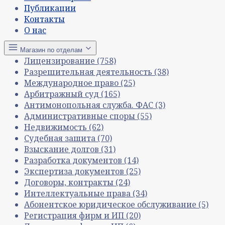
Публикации
Контакты
О нас
Магазин по отделам
Лицензирование
(758)
Разрешительная деятельность
(38)
Международное право
(25)
Арбитражный суд
(165)
Антимонопольная служба. ФАС
(3)
Административные споры
(55)
Недвижимость
(62)
Судебная защита
(70)
Взыскание долгов
(31)
Разработка документов
(14)
Экспертиза документов
(25)
Договоры, контракты
(24)
Интеллектуальные права
(34)
Абонентское юридическое обслуживание
(5)
Регистрация фирм и ИП
(20)