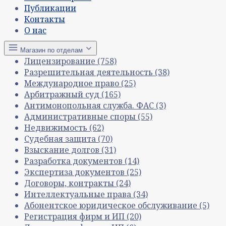
Публикации
Контакты
О нас
Магазин по отделам
Лицензирование
(758)
Разрешительная деятельность
(38)
Международное право
(25)
Арбитражный суд
(165)
Антимонопольная служба. ФАС
(3)
Административные споры
(55)
Недвижимость
(62)
Судебная защита
(70)
Взыскание долгов
(31)
Разработка документов
(14)
Экспертиза документов
(25)
Договоры, контракты
(24)
Интеллектуальные права
(34)
Абонентское юридическое обслуживание
(5)
Регистрация фирм и ИП
(20)