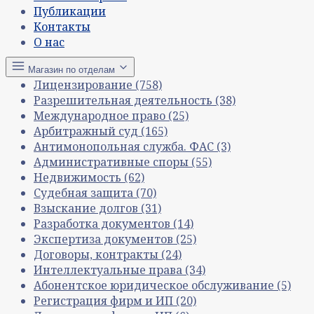
Публикации
Контакты
О нас
Магазин по отделам
Лицензирование
(758)
Разрешительная деятельность
(38)
Международное право
(25)
Арбитражный суд
(165)
Антимонопольная служба. ФАС
(3)
Административные споры
(55)
Недвижимость
(62)
Судебная защита
(70)
Взыскание долгов
(31)
Разработка документов
(14)
Экспертиза документов
(25)
Договоры, контракты
(24)
Интеллектуальные права
(34)
Абонентское юридическое обслуживание
(5)
Регистрация фирм и ИП
(20)