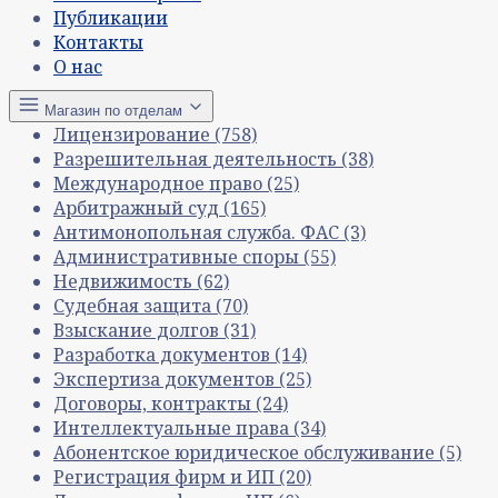
Публикации
Контакты
О нас
Магазин по отделам
Лицензирование
(758)
Разрешительная деятельность
(38)
Международное право
(25)
Арбитражный суд
(165)
Антимонопольная служба. ФАС
(3)
Административные споры
(55)
Недвижимость
(62)
Судебная защита
(70)
Взыскание долгов
(31)
Разработка документов
(14)
Экспертиза документов
(25)
Договоры, контракты
(24)
Интеллектуальные права
(34)
Абонентское юридическое обслуживание
(5)
Регистрация фирм и ИП
(20)