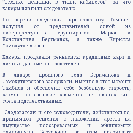
ˮТемные делишки в тиши кабинетовˮ: за что
хакеры платили следователю
По версии следствия, криптовалюту Тамбиев
получил от представителей одной из
киберпреступных группировок Марка и
Константина Бергманов, а также Кирилла
Самокутяевского.
Хакеры продавали реквизиты кредитных карт и
личные данные пользователей.
В январе прошлого года Бергманова и
Самокутяевского задержали. Именно в этот момент
Тамбиев и обеспечил себе безбедную старость,
взамен на согласие временно не арестовывать
счета подследственных.
ˮСледователи и его руководители, действительно,
принимают решения о наложении ареста на
имущество подозреваемых и обвиняемых
единолично. Безусловно, за этим надзирают