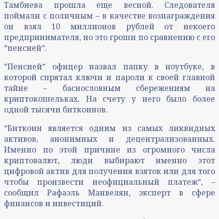
Тамбиева прошла еще весной. Следователя
поймали с поличным – в качестве вознаграждения
он взял 10 миллионов рублей от некоего
предпринимателя, но это гроши по сравнению с его
ˮпенсиейˮ.
ˮПенсиейˮ офицер назвал папку в ноутбуке, в
которой спрятал ключи и пароли к своей главной
тайне – баснословным сбережениям на
криптокошельках. На счету у него было более
одной тысячи биткоинов.
ˮБиткоин является одним из самых ликвидных
активов, анонимных и децентрализованных.
Именно по этой причине из огромного числа
криптовалют, люди выбирают именно этот
цифровой актив для получения взяток или для того
чтобы произвести неофициальный платежˮ, –
сообщил Рафаэль Манвелян, эксперт в сфере
финансов и инвестиций.