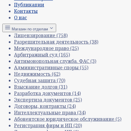
Публикации
Контакты
О нас
Магазин по отделам
Лицензирование
(758)
Разрешительная деятельность
(38)
Международное право
(25)
Арбитражный суд
(165)
Антимонопольная служба. ФАС
(3)
Административные споры
(55)
Недвижимость
(62)
Судебная защита
(70)
Взыскание долгов
(31)
Разработка документов
(14)
Экспертиза документов
(25)
Договоры, контракты
(24)
Интеллектуальные права
(34)
Абонентское юридическое обслуживание
(5)
Регистрация фирм и ИП
(20)