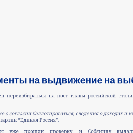
менты на выдвижение на в
н переизбираться на пост главы российской стол
е о согласии баллотироваться, сведения о доходах и 
партии ˮЕдиная Россияˮ.
ты уже прошли проверку, и Собянину выдал