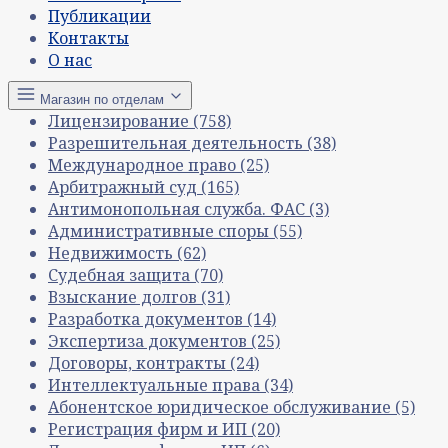
Публикации
Контакты
О нас
Магазин по отделам
Лицензирование
(758)
Разрешительная деятельность
(38)
Международное право
(25)
Арбитражный суд
(165)
Антимонопольная служба. ФАС
(3)
Административные споры
(55)
Недвижимость
(62)
Судебная защита
(70)
Взыскание долгов
(31)
Разработка документов
(14)
Экспертиза документов
(25)
Договоры, контракты
(24)
Интеллектуальные права
(34)
Абонентское юридическое обслуживание
(5)
Регистрация фирм и ИП
(20)