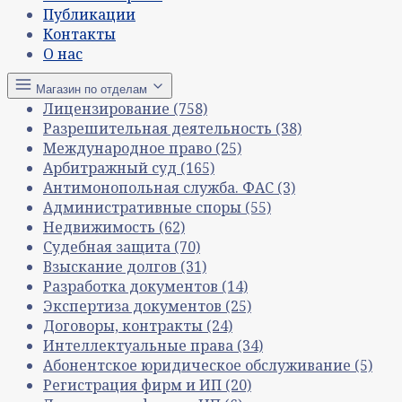
Публикации
Контакты
О нас
Магазин по отделам
Лицензирование
(758)
Разрешительная деятельность
(38)
Международное право
(25)
Арбитражный суд
(165)
Антимонопольная служба. ФАС
(3)
Административные споры
(55)
Недвижимость
(62)
Судебная защита
(70)
Взыскание долгов
(31)
Разработка документов
(14)
Экспертиза документов
(25)
Договоры, контракты
(24)
Интеллектуальные права
(34)
Абонентское юридическое обслуживание
(5)
Регистрация фирм и ИП
(20)