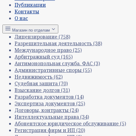
Публикации
Контакты
О нас
Магазин по отделам
Лицензирование
(758)
Разрешительная деятельность
(38)
Международное право
(25)
Арбитражный суд
(165)
Антимонопольная служба. ФАС
(3)
Административные споры
(55)
Недвижимость
(62)
Судебная защита
(70)
Взыскание долгов
(31)
Разработка документов
(14)
Экспертиза документов
(25)
Договоры, контракты
(24)
Интеллектуальные права
(34)
Абонентское юридическое обслуживание
(5)
Регистрация фирм и ИП
(20)