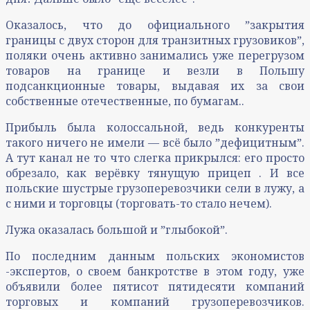
Оказалось, что до официального ˮзакрытия
границы с двух сторон для транзитных грузовиковˮ,
поляки очень активно занимались уже перегрузом
товаров на границе и везли в Польшу
подсанкционные товары, выдавая их за свои
собственные отечественные, по бумагам..
Прибыль была колоссальной, ведь конкуренты
такого ничего не имели — всё было ˮдефицитнымˮ.
А тут канал не то что слегка прикрылся: его просто
обрезало, как верёвку тянущую прицеп . И все
польские шустрые грузоперевозчики сели в лужу, а
с ними и торговцы (торговать-то стало нечем).
Лужа оказалась большой и ˮглыбокойˮ.
По последним данным польских экономистов
-экспертов, о своем банкротстве в этом году, уже
объявили более пятисот пятидесяти компаний
торговых и компаний грузоперевозчиков.