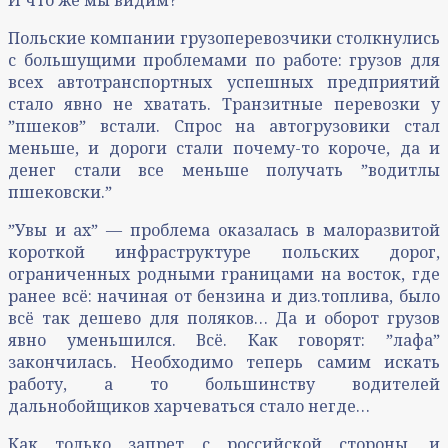
Польские компании грузоперевозчики столкнулись
с большущими проблемами по работе: грузов для
всех автотранспортных успешных предприятий
стало явно не хватать. Транзитные перевозки у
ˮпшековˮ встали. Спрос на автогрузовики стал
меньше, и дороги стали почему-то короче, да и
денег стали все меньше получать ˮводитлы
пшековски.ˮ
ˮУвы и ахˮ — проблема оказалась в малоразвитой
короткой инфраструктуре польских дорог,
ограниченных родными границами на восток, где
ранее всё: начиная от бензина и диз.топлива, было
всё так дешево для поляков… Да и оборот грузов
явно уменьшился. Всё. Как говорят: ˮлафаˮ
закончилась. Необходимо теперь самим искать
работу, а то большинству водителей
дальнобойщиков харчеваться стало негде…
Как только запрет с российской стороны, и