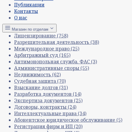
Публикации
Контакты
О нас
Магазин по отделам
Лицензирование
(758)
Разрешительная деятельность
(38)
Международное право
(25)
Арбитражный суд
(165)
Антимонопольная служба. ФАС
(3)
Административные споры
(55)
Недвижимость
(62)
Судебная защита
(70)
Взыскание долгов
(31)
Разработка документов
(14)
Экспертиза документов
(25)
Договоры, контракты
(24)
Интеллектуальные права
(34)
Абонентское юридическое обслуживание
(5)
Регистрация фирм и ИП
(20)