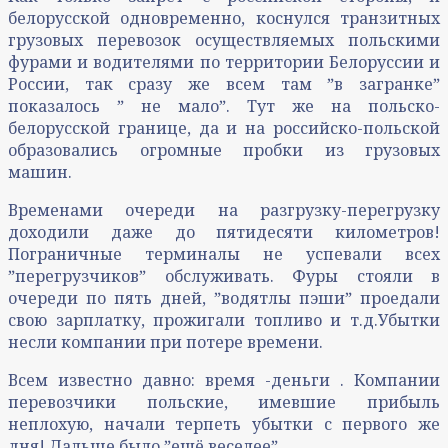
белорусской одновременно, коснулся транзитных
грузовых перевозок осуществляемых польскими
фурами и водителями по территории Белоруссии и
России, так сразу же всем там ˮв загранкеˮ
показалось ˮ не малоˮ. Тут же на польско-
белорусской границе, да и на российско-польской
образовались огромные пробки из грузовых
машин.
Временами очереди на разгрузку-перегрузку
доходили даже до пятидесяти километров!
Пограничные терминалы не успевали всех
ˮперегрузчиковˮ обслуживать. Фуры стояли в
очереди по пять дней, ˮводятлы пэшиˮ проедали
свою зарплатку, прожигали топливо и т.д.Убытки
несли компании при потере времени.
Всем известно давно: время -деньги . Компании
перевозчики польские, имевшие прибыль
неплохую, начали терпеть убытки с первого же
дня! Дальше было ˮещё веселееˮ.