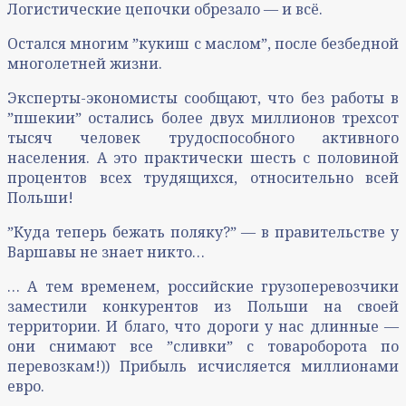
Логистические цепочки обрезало — и всё.
Остался многим ˮкукиш с масломˮ, после безбедной
многолетней жизни.
Эксперты-экономисты сообщают, что без работы в
ˮпшекииˮ остались более двух миллионов трехсот
тысяч человек трудоспособного активного
населения. А это практически шесть с половиной
процентов всех трудящихся, относительно всей
Польши!
ˮКуда теперь бежать поляку?ˮ — в правительстве у
Варшавы не знает никто…
… А тем временем, российские грузоперевозчики
заместили конкурентов из Польши на своей
территории. И благо, что дороги у нас длинные —
они снимают все ˮсливкиˮ с товароборота по
перевозкам!)) Прибыль исчисляется миллионами
евро.