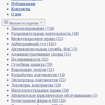
Публикации
Контакты
О нас
Магазин по отделам
Лицензирование
(758)
Разрешительная деятельность
(38)
Международное право
(25)
Арбитражный суд
(165)
Антимонопольная служба. ФАС
(3)
Административные споры
(55)
Недвижимость
(62)
Судебная защита
(70)
Взыскание долгов
(31)
Разработка документов
(14)
Экспертиза документов
(25)
Договоры, контракты
(24)
Интеллектуальные права
(34)
Абонентское юридическое обслуживание
(5)
Регистрация фирм и ИП
(20)