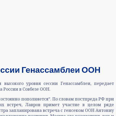
ессии Генассамблеи ООН
высокого уровня сессии Генассамблеи, передает
 России в Совбезе ООН.
остоянно пополняетсяˮ. По словам постпреда РФ при
их встреч, Лавров примет участие в целом ряде
стра запланирована встреча с генсеком ООН Антониу
редложение поступит, Москва его рассмотрит, как и