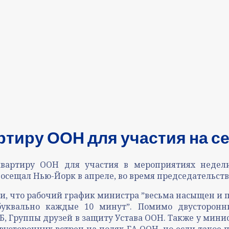
ртиру ООН для участия на с
ртиру ООН для участия в мероприятиях недели 
сещал Нью-Йорк в апреле, во время председательства
 что рабочий график министра ˮвесьма насыщен и п
уквально каждые 10 минутˮ. Помимо двусторонн
 Группы друзей в защиту Устава ООН. Также у мини
усторонних встреч на полях ГА ООН, но если такое п