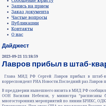
Сообщение юристу
Запись на прием
Заказ документа
Частые вопросы
Публикации
Контакты
О нас
Дайджест
2023-09-21 11:18:59
Лавров прибыл в штаб-ква
Глава МИД РФ Сергей Лавров прибыл в штаб-ква
корреспондент РИА Новости.Последний раз Лавров по
В преддверии нынешнего визита в МИД РФ сообщили,
ООН Василия Небензи, у министра ˮрасписаны б
многосторонних мероприятий по линии БРИКС, ОДКБ,
Гутеррешем. При этом США не предлагали России дв