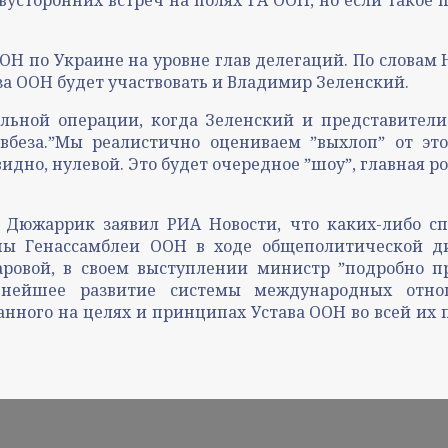
ООН по Украине на уровне глав делегаций. По словам 
еза ООН будет участвовать и Владимир Зеленский.
льной операции, когда Зеленский и представители
вбеза.ˮМы реалистично оцениваем ˮвыхлопˮ от это
идно, нулевой. Это будет очередное ˮшоуˮ, главная р
Дюжаррик заявил РИА Новости, что каких-либо с
уны Генассамблеи ООН в ходе общеполитической ди
ровой, в своем выступлении министр ˮподробно п
ьнейшее развитие системы международных отн
анного на целях и принципах Устава ООН во всей их