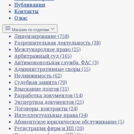
Публикации
Контакты
О нас
Магазин по отделам
Лицензирование
(758)
Разрешительная деятельность
(38)
Международное право
(25)
Арбитражный суд
(165)
Антимонопольная служба. ФАС
(3)
Административные споры
(55)
Недвижимость
(62)
Судебная защита
(70)
Взыскание долгов
(31)
Разработка документов
(14)
Экспертиза документов
(25)
Договоры, контракты
(24)
Интеллектуальные права
(34)
Абонентское юридическое обслуживание
(5)
Регистрация фирм и ИП
(20)