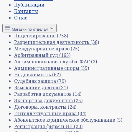
Публикации
Контакты
О нас
Магазин по отделам
Лицензирование
(758)
Разрешительная деятельность
(38)
Международное право
(25)
Арбитражный суд
(165)
Антимонопольная служба. ФАС
(3)
Административные споры
(55)
Недвижимость
(62)
Судебная защита
(70)
Взыскание долгов
(31)
Разработка документов
(14)
Экспертиза документов
(25)
Договоры, контракты
(24)
Интеллектуальные права
(34)
Абонентское юридическое обслуживание
(5)
Регистрация фирм и ИП
(20)