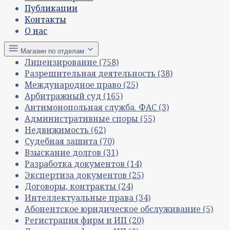
Публикации
Контакты
О нас
Магазин по отделам
Лицензирование
(758)
Разрешительная деятельность
(38)
Международное право
(25)
Арбитражный суд
(165)
Антимонопольная служба. ФАС
(3)
Административные споры
(55)
Недвижимость
(62)
Судебная защита
(70)
Взыскание долгов
(31)
Разработка документов
(14)
Экспертиза документов
(25)
Договоры, контракты
(24)
Интеллектуальные права
(34)
Абонентское юридическое обслуживание
(5)
Регистрация фирм и ИП
(20)