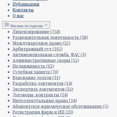
Публикации
Контакты
О нас
Магазин по отделам
Лицензирование
(758)
Разрешительная деятельность
(38)
Международное право
(25)
Арбитражный суд
(165)
Антимонопольная служба. ФАС
(3)
Административные споры
(55)
Недвижимость
(62)
Судебная защита
(70)
Взыскание долгов
(31)
Разработка документов
(14)
Экспертиза документов
(25)
Договоры, контракты
(24)
Интеллектуальные права
(34)
Абонентское юридическое обслуживание
(5)
Регистрация фирм и ИП
(20)