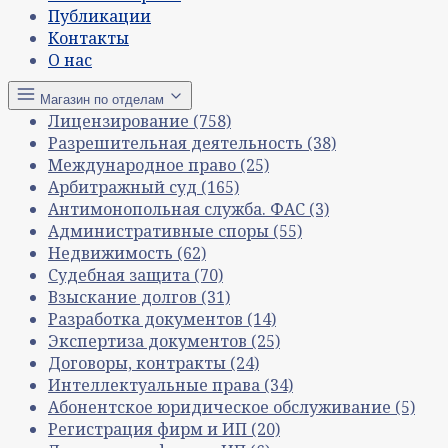
Публикации
Контакты
О нас
Магазин по отделам
Лицензирование
(758)
Разрешительная деятельность
(38)
Международное право
(25)
Арбитражный суд
(165)
Антимонопольная служба. ФАС
(3)
Административные споры
(55)
Недвижимость
(62)
Судебная защита
(70)
Взыскание долгов
(31)
Разработка документов
(14)
Экспертиза документов
(25)
Договоры, контракты
(24)
Интеллектуальные права
(34)
Абонентское юридическое обслуживание
(5)
Регистрация фирм и ИП
(20)