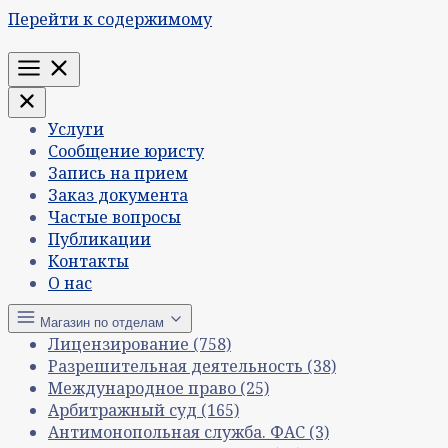
Перейти к содержимому
Меню
Услуги
Сообщение юристу
Запись на прием
Заказ документа
Частые вопросы
Публикации
Контакты
О нас
Магазин по отделам
Лицензирование
(758)
Разрешительная деятельность
(38)
Международное право
(25)
Арбитражный суд
(165)
Антимонопольная служба. ФАС
(3)