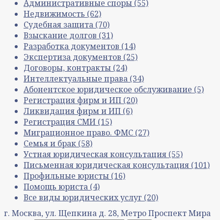
Административные споры
(55)
Недвижимость
(62)
Судебная защита
(70)
Взыскание долгов
(31)
Разработка документов
(14)
Экспертиза документов
(25)
Договоры, контракты
(24)
Интеллектуальные права
(34)
Абонентское юридическое обслуживание
(5)
Регистрация фирм и ИП
(20)
Ликвидация фирм и ИП
(6)
Регистрация СМИ
(15)
Миграционное право. ФМС
(27)
Семья и брак
(58)
Устная юридическая консультация
(55)
Письменная юридическая консультация
(101)
Профильные юристы
(16)
Помощь юриста
(4)
Все виды юридических услуг
(20)
г. Москва, ул. Щепкина д. 28, Метро Проспект Мира