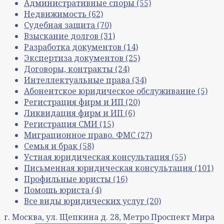
Административные споры
(55)
Недвижимость
(62)
Судебная защита
(70)
Взыскание долгов
(31)
Разработка документов
(14)
Экспертиза документов
(25)
Договоры, контракты
(24)
Интеллектуальные права
(34)
Абонентское юридическое обслуживание
(5)
Регистрация фирм и ИП
(20)
Ликвидация фирм и ИП
(6)
Регистрация СМИ
(15)
Миграционное право. ФМС
(27)
Семья и брак
(58)
Устная юридическая консультация
(55)
Письменная юридическая консультация
(101)
Профильные юристы
(16)
Помощь юриста
(4)
Все виды юридических услуг
(20)
г. Москва, ул. Щепкина д. 28, Метро Проспект Мира