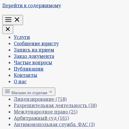
Перейти к содержимому
Меню
Услуги
Сообщение юристу
Запись на прием
Заказ документа
Частые вопросы
Публикации
Контакты
О нас
Магазин по отделам
Лицензирование
(758)
Разрешительная деятельность
(38)
Международное право
(25)
Арбитражный суд
(165)
Антимонопольная служба. ФАС
(3)