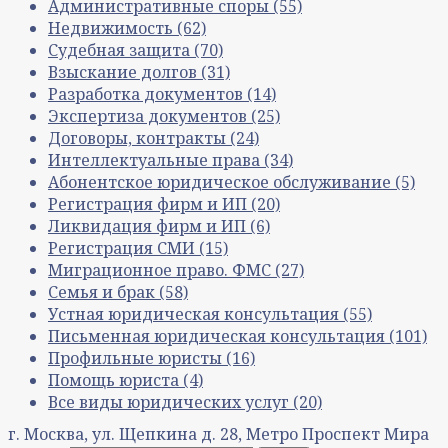
Административные споры
(55)
Недвижимость
(62)
Судебная защита
(70)
Взыскание долгов
(31)
Разработка документов
(14)
Экспертиза документов
(25)
Договоры, контракты
(24)
Интеллектуальные права
(34)
Абонентское юридическое обслуживание
(5)
Регистрация фирм и ИП
(20)
Ликвидация фирм и ИП
(6)
Регистрация СМИ
(15)
Миграционное право. ФМС
(27)
Семья и брак
(58)
Устная юридическая консультация
(55)
Письменная юридическая консультация
(101)
Профильные юристы
(16)
Помощь юриста
(4)
Все виды юридических услуг
(20)
г. Москва, ул. Щепкина д. 28, Метро Проспект Мира