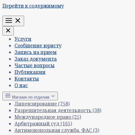
Перейти к содержимому
Меню
Услуги
Сообщение юристу
Запись на прием
Заказ документа
Частые вопросы
Публикации
Контакты
О нас
Магазин по отделам
Лицензирование
(758)
Разрешительная деятельность
(38)
Международное право
(25)
Арбитражный суд
(165)
Антимонопольная служба. ФАС
(3)