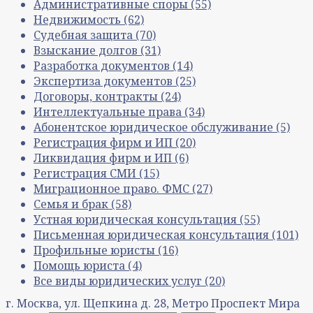
Административные споры
(55)
Недвижимость
(62)
Судебная защита
(70)
Взыскание долгов
(31)
Разработка документов
(14)
Экспертиза документов
(25)
Договоры, контракты
(24)
Интеллектуальные права
(34)
Абонентское юридическое обслуживание
(5)
Регистрация фирм и ИП
(20)
Ликвидация фирм и ИП
(6)
Регистрация СМИ
(15)
Миграционное право. ФМС
(27)
Семья и брак
(58)
Устная юридическая консультация
(55)
Письменная юридическая консультация
(101)
Профильные юристы
(16)
Помощь юриста
(4)
Все виды юридических услуг
(20)
г. Москва, ул. Щепкина д. 28, Метро Проспект Мира