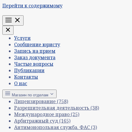
Перейти к содержимому
Меню
Услуги
Сообщение юристу
Запись на прием
Заказ документа
Частые вопросы
Публикации
Контакты
О нас
Магазин по отделам
Лицензирование
(758)
Разрешительная деятельность
(38)
Международное право
(25)
Арбитражный суд
(165)
Антимонопольная служба. ФАС
(3)