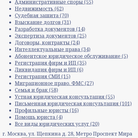
Административные споры
(55)
Недвижимость
(62)
Судебная защита
(70)
Взыскание долгов
(31)
Разработка документов
(14)
Экспертиза документов
(25)
Договоры, контракты
(24)
Интеллектуальные права
(34)
Абонентское юридическое обслуживание
(5)
Регистрация фирм и ИП
(35)
Ликвидация фирм и ИП
(6)
Регистрация СМИ
(15)
Миграционное право. ФМС
(27)
Семья и брак
(58)
Устная юридическая консультация
(55)
Письменная юридическая консультация
(101)
Профильные юристы
(16)
Помощь юриста
(4)
Все виды юридических услуг
(20)
г. Москва, ул. Щепкина д. 28, Метро Проспект Мира