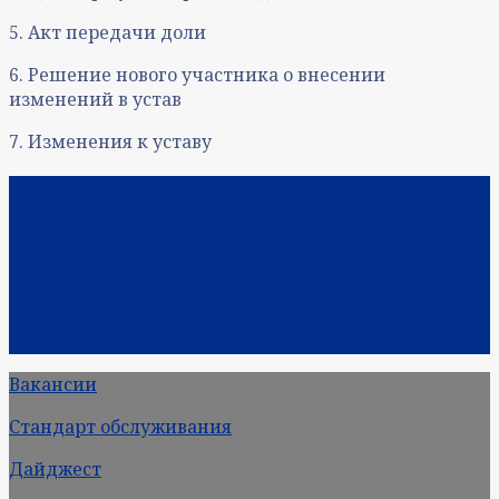
5. Акт передачи доли
6. Решение нового участника о внесении
изменений в устав
7. Изменения к уставу
Навигация по записям
Предыдущая:
Полная смена участников: Решение о
продаже доли
Следующая:
Полная смена участников:
Необходимые докуметны для ликвидации
обязанностей участников
Вакансии
Стандарт обслуживания
Дайджест