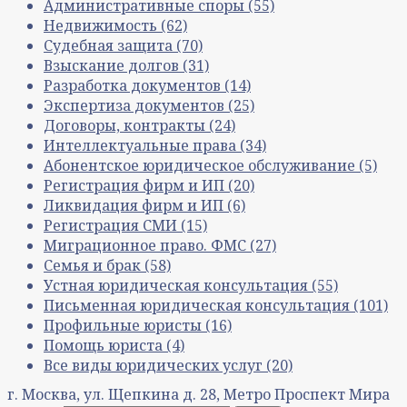
Административные споры
(55)
Недвижимость
(62)
Судебная защита
(70)
Взыскание долгов
(31)
Разработка документов
(14)
Экспертиза документов
(25)
Договоры, контракты
(24)
Интеллектуальные права
(34)
Абонентское юридическое обслуживание
(5)
Регистрация фирм и ИП
(20)
Ликвидация фирм и ИП
(6)
Регистрация СМИ
(15)
Миграционное право. ФМС
(27)
Семья и брак
(58)
Устная юридическая консультация
(55)
Письменная юридическая консультация
(101)
Профильные юристы
(16)
Помощь юриста
(4)
Все виды юридических услуг
(20)
г. Москва, ул. Щепкина д. 28, Метро Проспект Мира