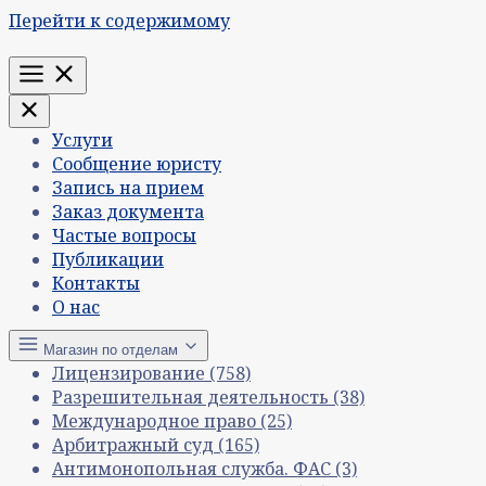
Перейти к содержимому
Меню
Услуги
Сообщение юристу
Запись на прием
Заказ документа
Частые вопросы
Публикации
Контакты
О нас
Магазин по отделам
Лицензирование
(758)
Разрешительная деятельность
(38)
Международное право
(25)
Арбитражный суд
(165)
Антимонопольная служба. ФАС
(3)