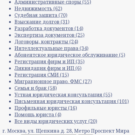
Административные споры
(55)
Недвижимость
(62)
Судебная защита
(70)
Взыскание долгов
(31)
Разработка документов
(14)
Экспертиза документов
(25)
Договоры, контракты
(24)
Интеллектуальные права
(34)
Абонентское юридическое обслуживание
(5)
Регистрация фирм и ИП
(35)
Ликвидация фирм и ИП
(6)
Регистрация СМИ
(15)
Миграционное право. ФМС
(27)
Семья и брак
(58)
Устная юридическая консультация
(55)
Письменная юридическая консультация
(101)
Профильные юристы
(16)
Помощь юриста
(4)
Все виды юридических услуг
(20)
г. Москва, ул. Щепкина д. 28, Метро Проспект Мира