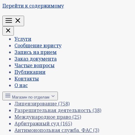
Перейти к содержимому
Меню
Услуги
Сообщение юристу
Запись на прием
Заказ документа
Частые вопросы
Публикации
Контакты
О нас
Магазин по отделам
Лицензирование
(758)
Разрешительная деятельность
(38)
Международное право
(25)
Арбитражный суд
(165)
Антимонопольная служба. ФАС
(3)