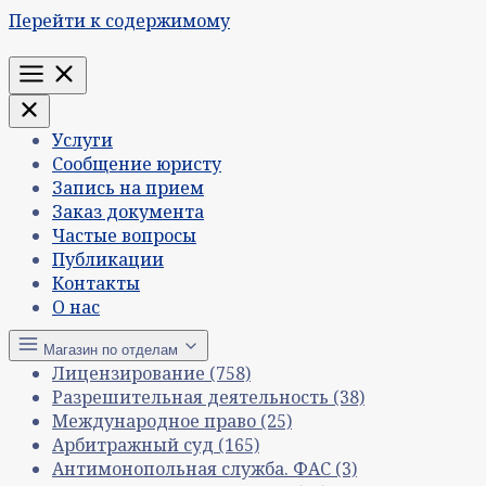
Перейти к содержимому
Меню
Услуги
Сообщение юристу
Запись на прием
Заказ документа
Частые вопросы
Публикации
Контакты
О нас
Магазин по отделам
Лицензирование
(758)
Разрешительная деятельность
(38)
Международное право
(25)
Арбитражный суд
(165)
Антимонопольная служба. ФАС
(3)