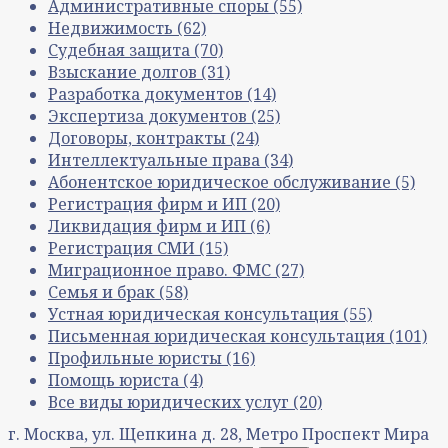
Административные споры
(55)
Недвижимость
(62)
Судебная защита
(70)
Взыскание долгов
(31)
Разработка документов
(14)
Экспертиза документов
(25)
Договоры, контракты
(24)
Интеллектуальные права
(34)
Абонентское юридическое обслуживание
(5)
Регистрация фирм и ИП
(20)
Ликвидация фирм и ИП
(6)
Регистрация СМИ
(15)
Миграционное право. ФМС
(27)
Семья и брак
(58)
Устная юридическая консультация
(55)
Письменная юридическая консультация
(101)
Профильные юристы
(16)
Помощь юриста
(4)
Все виды юридических услуг
(20)
г. Москва, ул. Щепкина д. 28, Метро Проспект Мира