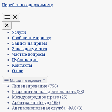
Перейти к содержимому
Меню
Услуги
Сообщение юристу
Запись на прием
Заказ документа
Частые вопросы
Публикации
Контакты
О нас
Магазин по отделам
Лицензирование
(758)
Разрешительная деятельность
(38)
Международное право
(25)
Арбитражный суд
(165)
Антимонопольная служба. ФАС
(3)