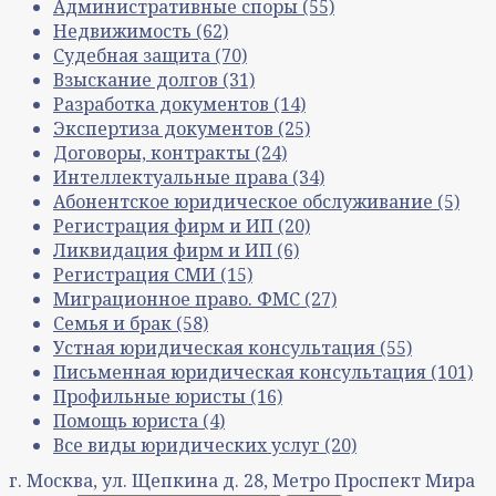
Административные споры
(55)
Недвижимость
(62)
Судебная защита
(70)
Взыскание долгов
(31)
Разработка документов
(14)
Экспертиза документов
(25)
Договоры, контракты
(24)
Интеллектуальные права
(34)
Абонентское юридическое обслуживание
(5)
Регистрация фирм и ИП
(20)
Ликвидация фирм и ИП
(6)
Регистрация СМИ
(15)
Миграционное право. ФМС
(27)
Семья и брак
(58)
Устная юридическая консультация
(55)
Письменная юридическая консультация
(101)
Профильные юристы
(16)
Помощь юриста
(4)
Все виды юридических услуг
(20)
г. Москва, ул. Щепкина д. 28, Метро Проспект Мира