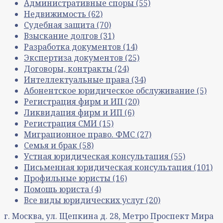
Административные споры
(55)
Недвижимость
(62)
Судебная защита
(70)
Взыскание долгов
(31)
Разработка документов
(14)
Экспертиза документов
(25)
Договоры, контракты
(24)
Интеллектуальные права
(34)
Абонентское юридическое обслуживание
(5)
Регистрация фирм и ИП
(20)
Ликвидация фирм и ИП
(6)
Регистрация СМИ
(15)
Миграционное право. ФМС
(27)
Семья и брак
(58)
Устная юридическая консультация
(55)
Письменная юридическая консультация
(101)
Профильные юристы
(16)
Помощь юриста
(4)
Все виды юридических услуг
(20)
г. Москва, ул. Щепкина д. 28, Метро Проспект Мира