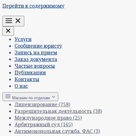
Перейти к содержимому
Меню
Услуги
Сообщение юристу
Запись на прием
Заказ документа
Частые вопросы
Публикации
Контакты
О нас
Магазин по отделам
Лицензирование
(758)
Разрешительная деятельность
(38)
Международное право
(25)
Арбитражный суд
(165)
Антимонопольная служба. ФАС
(3)